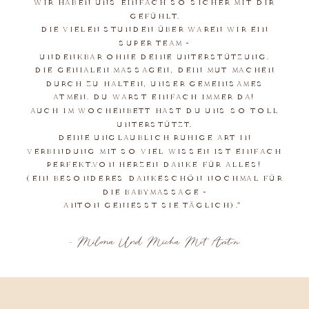
IR HABEN UNS EINFACH SO SICHER MIT DIR G
EFÜHLT.
DIE VIELEN STUNDEN ÜBER WAREN WIR EIN
SUPER TEAM -
UNDENKBAR OHNE DEINE UNTERSTÜTZUNG.
DIE GENIALEN MASSAGEN, DEIN MUT MACHEN
DURCH ZU HALTEN, UNSER GEMEINSAMES
ATMEN. DU WARST EINFACH IMMER DA!
AUCH IM WOCHENBETT HAST DU UNS SO TOLL
UNTERSTÜTZT.
DEINE UNGLAUBLICH RUHIGE ART IN
VERBINDUNG MIT SO VIEL WISSEN IST EINFACH
PERFEKT.VON HERZEN DANKE FÜR ALLES!
(EIN BESONDERES DANKESCHÖN NOCHMAL FÜR
DIE BABYMASSAGE -
ANTON GENIESST SIE TÄGLICH)."
- Milena Und Micha Mit Anton