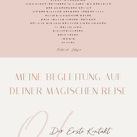
SICH NICHT VERWIRREN ZU LASSEN VON DER KRAFT,
DER UNGEHEUREN GEWALT
MIT DER DAS KIND GEBOREN WERDEN WILL.
ES IST DAS HÖCHSTE OPFER,
DEIN VOLLKOMMENER VERZICHT.
ETWAS IN DIR MUSS DEM KIND SAGEN KÖNNEN:
JA VERLASS MICH.
DAS IST DAS LEBEN.
DEIN LEBEN.
VOR DIR.
NIMM ES.
- Frederick Leboyer
MEINE BEGLEITUNG AUF
DEINER MAGISCHEN REISE
01
Der Erste Kontakt