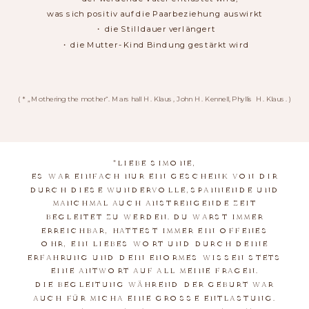
was sich positiv auf die Paarbeziehung auswirkt
・ die Stilldauer verlängert
・ die Mutter- Kind Bindung gestärkt wird
( * „Mothering the mother“. Marshall H. Klaus, John H. Kennell, Phyllis H. Klaus. )
"LIEBE SIMONE,
ES WAR EINFACH NUR EIN GESCHENK VON DIR
DURCH DIESE WUNDERVOLLE,SPANNENDE UND
MANCHMAL AUCH ANSTRENGENDE ZEIT
BEGLEITET ZU WERDEN. DU WARST IMMER
ERREICHBAR, HATTEST IMMER EIN OFFENES
OHR, EIN LIEBES WORT UND DURCH DEINE
ERFAHRUNG UND DEIN ENORMES WISSEN STETS
EINE ANTWORT AUF ALL MEINE FRAGEN.
DIE BEGLEITUNG WÄHREND DER GEBURT WAR
AUCH FÜR MICHA EINE GROSSE ENTLASTUNG. W