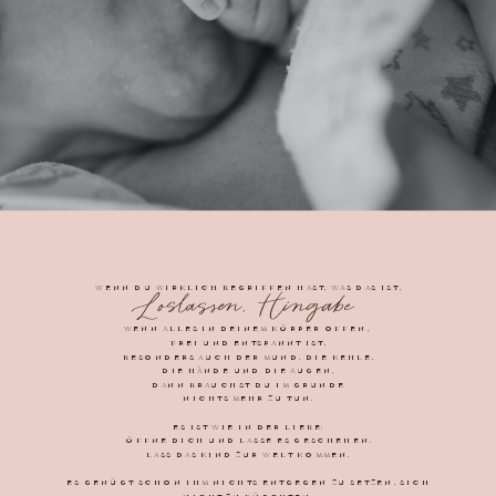
WENN DU WIRKLICH BEGRIFFEN HAST, WAS DAS IST,
Loslassen, Hingabe
WENN ALLES IN DEINEM KÖRPER OFFEN,
FREI UND ENTSPANNT IST,
BESONDERS AUCH DER MUND, DIE KEHLE,
DIE HÄNDE UND DIE AUGEN,
DANN BRAUCHST DU IM GRUNDE
NICHTS MEHR ZU TUN.
ES IST WIE IN DER LIEBE:
ÖFFNE DICH UND LASSE ES GESCHEHEN.
LASS DAS KIND ZUR WELT KOMMEN.
ES GENÜGT SCHON IHM NICHTS ENTGEGEN ZU SETZEN, SICH
NICHT ZU FÜRCHTEN,