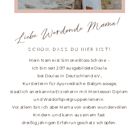
Liebe Werdende Mama!
SCHÖN, DASS DU HIER BIST!
Mein Name ist Simone Bloss-Schöne -
Ich bin seit 2017 ausgebildete Doula
bei Doulas in Deutschland e.V.,
Kursleiterin für Ayurvedische Babymassage,
staatlich anerkannte Erzieherin mit Montessori Diplom
und Waldorfspielgruppenleiterin.
Vor allem bin ich aber Mama von sieben wundervollen
Kindern und kann aus einem fast
dreißig jährigen Erfahrungsschatz schöpfen.